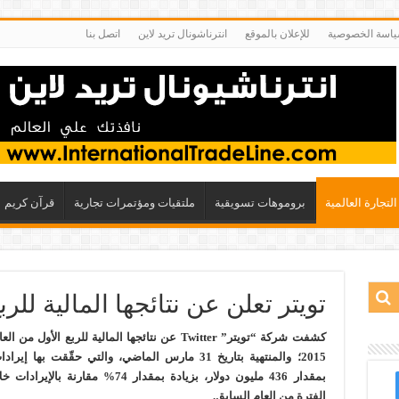
اسة الخصوصية
للإعلان بالموقع
انترناشونال تريد لاين
اتصل بنا
التجارة العالمية
بروموهات تسويقية
ملتقيات ومؤتمرات تجارية
قرآن كريم
تويتر تعلن عن نتائجها المالية للربع 
كشفت شركة “تويتر” Twitter عن نتائجها المالية للربع الأول من
2015؛ والمنتهية بتاريخ 31 مارس الماضي، والتي حقّقت بها إ
بمقدار 436 مليون دولار، بزيادة بمقدار 74% مقارنة ب
الفترة من العام السابق.