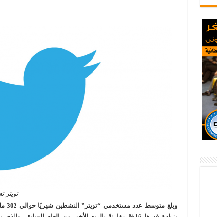
تويتر تع
وبلغ م