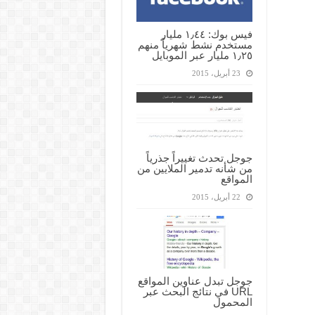
فيس بوك: ١٫٤٤ مليار
مستخدم نشط شهرياً منهم
١٫٢٥ مليار عبر الموبايل
23 أبريل، 2015
جوجل تحدث تغييراً جذرياً
من شأنه تدمير الملايين من
المواقع
22 أبريل، 2015
جوجل تبدل عناوين المواقع
URL في نتائج البحث عبر
المحمول