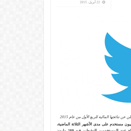
22 أبريل، 2015
لن عن نتائجها المالية للربع الأول من عام 2015
توسط عدد مستخدمي “تويتر” النشطين شهريًا حوالي 302 مليون مستخدم على مدى الأشهر الثلاثة الماضية،
بزيادة قدرها 16% مقارنةً بالربع الأخير من العام السابق، والذي بلغ عدد المستخدمين النشطين فيه 288 مليون