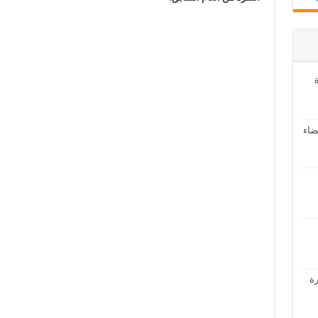
ة
ضاء
رة