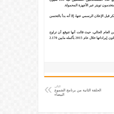
كة في وقتٍ مبكر قبل الإعلان الرسمي عنها، إلا أنه بدأ بالتحسن
ن العام الحالي، حيث قالت أنها تتوقع أن تراوح
الإيرادات بين 470 مليون إلى 485 مليون دولار أمريكي، كما تتوقع أن تكون إيراداتها خلال عام 2015 بأكمله مابين 2.170
التالي
الحلقة الثانية من برنامج الشموع
البيضاء